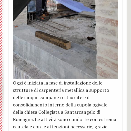
Bianc
”
TAXI
Affari
Santo
e
e
Cappu
Mons
AMIC
Econo
Padre
l’inco
Sant
BACK
Luigi
–
Lette
con
Eligio
O.F.S
Osped
Santa
Beato
del
tre
Mado
Centr
Simon
Vesco
papi:
in
Parro
Grup
Soggi
Callis
Glori
Oggi è iniziata la fase di installazione delle
Zone
di
estiv
Cleme
coi
strutture di carpenteria metallica a supporto
delle cinque campane restaurate e di
Parroc
serviz
per
XIV,
Santi
consolidamento interno della cupola ogivale
della chiesa Collegiata a Santarcangelo di
Casa
famigl
Franc
S.
Romagna. Le attività sono condotte con estrema
cautela e con le attenzioni necessarie, grazie
famigl
Camp
Anton