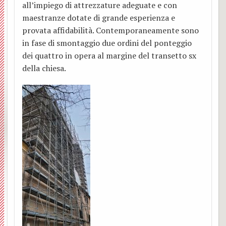
BACK
all’impiego di attrezzature adeguate e con
Grup
estivi
Abate
maestranze dotate di grande esperienza e
Camp
provata affidabilità. Contemporaneamente sono
Vince
e
Bambi
in fase di smontaggio due ordini del ponteggio
dei quattro in opera al margine del transetto sx
A.C.L.
S.
scuol
della chiesa.
Adozi
Isidor
prima
a
Prese
Camp
dista
di
bambi
Grup
Gesù
scuol
liturg
Altar
medie
della
Mado