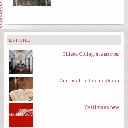
Addol
Visita
dei
LINK UTILI
pasto
Chiesa Collegiata
RESTAURI
Condividi la tua preghiera
Settimana new