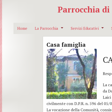
Parrocchia di
Home
La Parrocchia
Servizi Educativi
I nostri Sacerdoti
Catechesi
Casa famiglia
Dove siamo
Azione cattolica
C
Segreteria
Anspi
Respo
Collegiata
Le nostre campane
AGESCI
La c
Pieve
MASCI
da Do
Redemptor Hominis
Gruppo accompagnatori 
Laic
civilmente con D.P.R. n. 596 del 05/
Suffragio
Corsi prematrimoniali
La vocazione della Comunità, consis