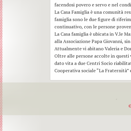
facendosi povero e servo e nel condi
Suore Bianche
G.M ” Mons Luigi Santa”
La Casa Famiglia è una comunità resi
famiglia sono le due figure di rifer
Cappuccini
O.F.S
continuativo, con le persone provenie
La Casa famiglia è ubicata in V.le M
Ospedale
alla Associazione Papa Giovanni, sin
Centro Parrocchiale
Attualmente vi abitano Valeria e Dona
Oltre alle persone accolte in questi
Zone Parrochiali
dato vita a due Centri Socio riabilita
Cooperativa sociale “La Fraternità” 
©