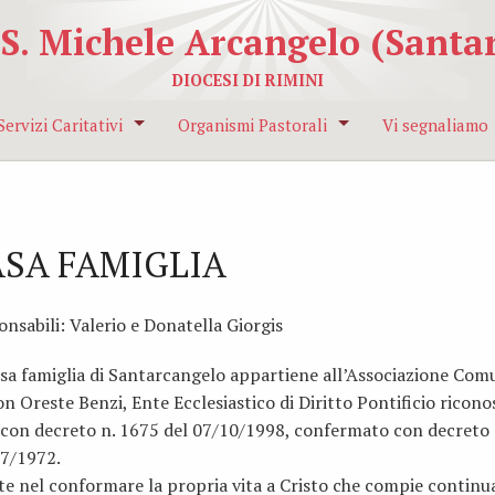
 S. Michele Arcangelo (Santar
DIOCESI DI RIMINI
Servizi Caritativi
Organismi Pastorali
Vi segnaliamo
Caritas Parrocchiale
Lettori- Accoliti- Ministri straordinari dell
In preparazione
Iniziative pro missioni
Consiglio Pastorale Parrocchiale
Lettera alle fa
ASA FAMIGLIA
Pastorale della famiglia
Consiglio Parrocchiale Affari Economici
Lettere del Sa
nsabili: Valerio e Donatella Giorgis
Unitalsi
Lettere del Ve
asa famiglia di Santarcangelo appartiene all’Associazione Com
Associazione Incontro
Soggiorno esti
n Oreste Benzi, Ente Ecclesiastico di Diritto Pontificio ricono
battesimali
TAXI AMICO – Beato Simone
Campeggi estiv
i con decreto n. 1675 del 07/10/1998, confermato con decreto 
07/1972.
Gruppo di servizio
te nel conformare la propria vita a Cristo che compie continu