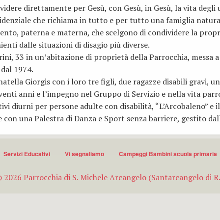
videre direttamente per Gesù, con Gesù, in Gesù, la vita degli u
Casa famiglia
denziale che richiama in tutto e per tutto una famiglia natura
imento, paterna e materna, che scelgono di condividere la propr
Gruppo Vincenziano
nti dalle situazioni di disagio più diverse.
arini, 33 in un’abitazione di proprietà della Parrocchia, messa 
A.C.L.I
 dal 1974.
Adozioni a distanza
tella Giorgis con i loro tre figli, due ragazze disabili gravi, 
 venti anni e l’impegno nel Gruppo di Servizio e nella vita par
Gruppo liturgico
tivi diurni per persone adulte con disabilità, “L’Arcobaleno” e i
e con una Palestra di Danza e Sport senza barriere, gestito dal
Servizi Educativi
Vi segnaliamo
Campeggi Bambini scuola primaria
 2026 Parrocchia di S. Michele Arcangelo (Santarcangelo di R.