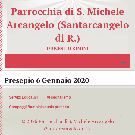
Parrocchia di S. Michele
Arcangelo (Santarcangelo
di R.)
DIOCESI DI RIMINI
MENU
Home
Presepio 6 Gennaio 2020
La Parrocchia
BACK
Servizi Educativi
Vi segnaliamo
Servizi Educativi
I
Campeggi Bambini scuola primaria
BACK
Servizi Caritativi
nostri
Catec
BACK
© 2026 Parrocchia di S. Michele Arcangelo
(Santarcangelo di R.).
Organismi Pastorali
Sacer
Azion
Carit
BACK