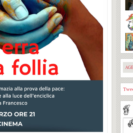
Casa famiglia
Gruppo Vincenziano
A.C.L.I
Adozioni a distanza
Gruppo liturgico
AG
Twee