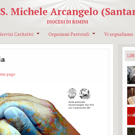
 S. Michele Arcangelo (Santar
DIOCESI DI RIMINI
Servizi Caritativi
Organismi Pastorali
Vi segnaliamo
Caritas Parrocchiale
Lettori- Accoliti- Ministri straordinari dell
In preparazione
LIN
ia
Iniziative pro missioni
Consiglio Pastorale Parrocchiale
Lettera alle fa
ome page
Pastorale della famiglia
Consiglio Parrocchiale Affari Economici
Lettere del Sa
Unitalsi
Lettere del Ve
Associazione Incontro
Soggiorno esti
battesimali
TAXI AMICO – Beato Simone
Campeggi estiv
Gruppo di servizio