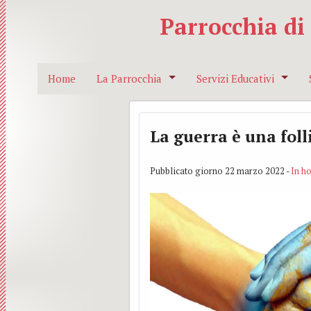
Parrocchia di
Home
La Parrocchia
Servizi Educativi
I nostri Sacerdoti
Catechesi
La guerra è una foll
Dove siamo
Azione cattolica
Pubblicato giorno 22 marzo 2022 -
In h
Segreteria
Anspi
Collegiata
Le nostre campane
AGESCI
Pieve
MASCI
Redemptor Hominis
Gruppo accompagnatori 
Suffragio
Corsi prematrimoniali