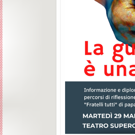
Suore Bianche
G.M ” Mons Luigi Santa”
Cappuccini
O.F.S
Ospedale
Centro Parrocchiale
Zone Parrochiali