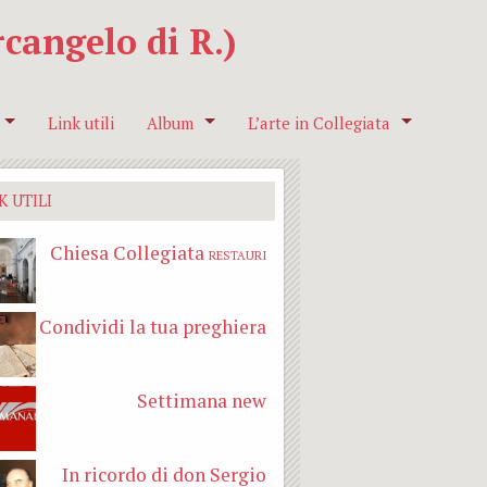
cangelo di R.)
Link utili
Album
L’arte in Collegiata
’Eucaristia
 alla Liturgia
Presepio 6 Gennaio 2020
San Gaetano Da Thiene
K UTILI
miglie
Pellegrinaggio a Roma e l’incontro con tre pa
San Giuseppe e Sant Eligio
Chiesa Collegiata
RESTAURI
nto Padre
Madonna in Gloria coi Santi
scovo
S. Antonio Abate e S. Isidoro
Condividi la tua preghiera
vo per famiglie
Presentazione di Gesù
Settimana new
i
Campeggi Bambini scuola primaria
Altare della Madonna Addolora
Campeggio bambini scuole medie
Visita dei pastori
In ricordo di don Sergio