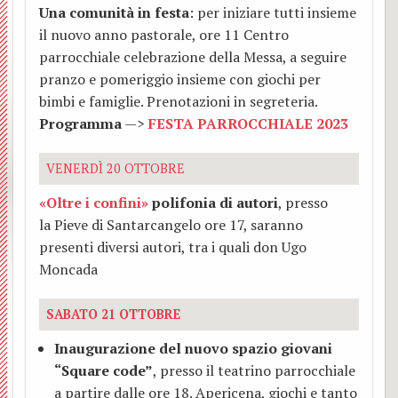
Una comunità in festa
: per iniziare tutti insieme
Addol
il nuovo anno pastorale, ore 11 Centro
parrocchiale celebrazione della Messa, a seguire
Visita
pranzo e pomeriggio insieme con giochi per
bimbi e famiglie. Prenotazioni in segreteria.
dei
Programma
—>
FESTA PARROCCHIALE 2023
pasto
VENERDÌ 20 OTTOBRE
«Oltre i confini»
polifonia di autori
, presso
la
Pieve di Santarcangelo ore 17, saranno
presenti diversi autori, tra i quali don Ugo
Moncada
SABATO 21 OTTOBRE
Inaugurazione del nuovo spazio giovani
“Square code”
, presso il teatrino parrocchiale
a partire dalle ore 18. Apericena, giochi e tanto