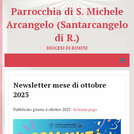
Parrocchia di S. Michele
Arcangelo (Santarcangelo
di R.)
DIOCESI DI RIMINI
MENU
Home
Newsletter mese di ottobre
La Parrocchia
BACK
2023
Servizi Educativi
I
BACK
Pubblicato giorno 6 ottobre 2023 -
In home page
Servizi Caritativi
nostri
Catec
BACK
Organismi Pastorali
Sacer
Azion
Carit
BACK