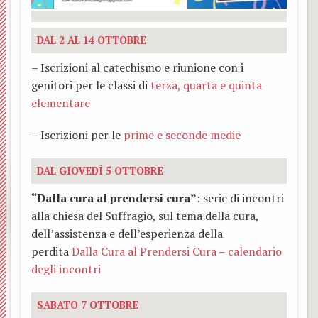
Bianc
”
TAXI
Affari
Santo
e
e
DAL 2 AL 14 OTTOBRE
Cappu
Mons
AMIC
Econo
Padre
l’inco
Sant
BACK
– Iscrizioni al catechismo e riunione con i
genitori per le classi di
terza, quarta e quinta
Luigi
–
Lette
con
Eligio
O.F.S
elementare
Osped
Santa
Beato
del
tre
Mado
– Iscrizioni per le
prime e seconde medie
Centr
Simon
Vesco
papi:
in
DAL GIOVEDÌ 5 OTTOBRE
Parro
Grup
Soggi
Callis
Glori
“Dalla cura al prendersi cura”
: serie di incontri
Zone
di
estiv
Cleme
coi
alla chiesa del Suffragio, sul tema della cura,
dell’assistenza e dell’esperienza della
Parroc
serviz
per
XIV,
Santi
perdita
Dalla Cura al Prendersi Cura – calendario
degli incontri
Casa
famigl
Franc
S.
SABATO 7 OTTOBRE
famigl
Camp
Anton