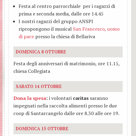
BACK
Festa al centro parrocchiale per i ragazzi di
Grup
estivi
Abate
Camp
prima e seconda media, dalle ore 14.45
I nostri ragazzi del gruppo ANSPI
Vince
e
Bambi
ripropongono il musical
San Francesco, uomo
di pace
presso la chiesa di Bellariva
A.C.L.
S.
scuol
Adozi
Isidor
DOMENICA 8 OTTOBRE
prima
Festa degli anniversari di matrimonio, ore 11.15,
a
Prese
Camp
chiesa Collegiata
dista
di
bambi
SABATO 14 OTTOBRE
Grup
Gesù
scuol
Dona la spesa
:
i volontari
caritas
saranno
impegnati nella raccolta alimenti presso le due
liturg
Altar
medie
coop di Santarcangelo dalle ore 8.30 alle ore 19.
della
DOMENICA 15 OTTOBRE
Mado