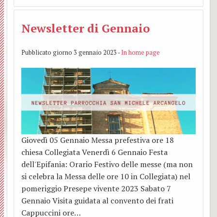
BACK
Grup
estivi
Abate
Camp
Newsletter di Gennaio
Vince
e
Bambi
Pubblicato giorno 3 gennaio 2023 -
In home page
A.C.L.
S.
scuol
Adozi
Isidor
prima
a
Prese
Camp
dista
di
bambi
Giovedì 05 Gennaio Messa prefestiva ore 18
Grup
Gesù
scuol
chiesa Collegiata Venerdì 6 Gennaio Festa
dell'Epifania: Orario Festivo delle messe (ma non
liturg
Altar
medie
si celebra la Messa delle ore 10 in Collegiata) nel
pomeriggio Presepe vivente 2023 Sabato 7
della
Gennaio Visita guidata al convento dei frati
Mado
Cappuccini ore…