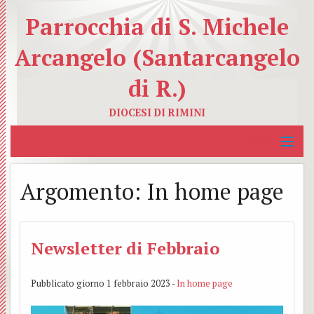
Parrocchia di S. Michele
Arcangelo (Santarcangelo
di R.)
DIOCESI DI RIMINI
MENU
Home
Argomento:
In home page
La Parrocchia
BACK
Servizi Educativi
I
Newsletter di Febbraio
BACK
Servizi Caritativi
nostri
Catec
BACK
Pubblicato giorno 1 febbraio 2023 -
In home page
Organismi Pastorali
Sacer
Azion
Carit
BACK