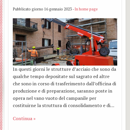
Bianc
”
TAXI
Affari
Santo
e
e
Pubblicato giorno 16 gennaio 2023 -
In home page
Cappu
Mons
AMIC
Econo
Padre
l’inco
Sant
BACK
Luigi
–
Lette
con
Eligio
O.F.S
Osped
Santa
Beato
del
tre
Mado
Centr
Simon
Vesco
papi:
in
In questi giorni le strutture d’acciaio che sono da
Parro
Grup
Soggi
Callis
Glori
qualche tempo depositate sul sagrato ed altre
che sono in corso di trasferimento dall’officina di
Zone
di
estiv
Cleme
coi
produzione e di preparazione, saranno poste in
opera nel vano vuoto del campanile per
Parroc
serviz
per
XIV,
Santi
costituirne la struttura di consolidamento e di…
Casa
famigl
Franc
S.
Continua »
famigl
Camp
Anton