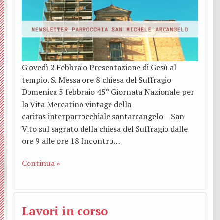
Vi segnaliamo
Dove
cattol
Parro
Lettor
BACK
Link utili
siamo
Anspi
Inizia
Accoli
In
Album
Segre
AGES
pro
Minist
prepa
BACK
Giovedì 2 Febbraio Presentazione di Gesù al
L’arte in Collegiata
tempio. S. Messa ore 8 chiesa del Suffragio
Colle
MASC
missi
straor
alla
Prese
BACK
BACK
Domenica 5 febbraio 45° Giornata Nazionale per
Grup
Pasto
dell’E
Liturg
6
San
la Vita Mercatino vintage della
Le
caritas interparrocchiale santarcangelo – San
Pieve
accom
della
Consi
Lette
Genna
Gaeta
nostr
Vito sul sagrato della chiesa del Suffragio dalle
ore 9 alle ore 18 Incontro…
Rede
battes
famigl
Pasto
alle
2020
Da
camp
Continua »
Homin
Corsi
Unital
Parro
famigl
Pelle
Thien
Suffra
prema
Assoc
Consi
Lette
a
San
Lavori in corso
Suore
G.M
Incon
Parro
del
Roma
Giuse