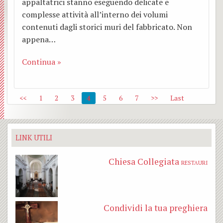
appaltatrici stanno eseguendo delicate e
complesse attività all’interno dei volumi
contenuti dagli storici muri del fabbricato. Non
appena…
Continua »
<<
1
2
3
4
5
6
7
>>
Last
LINK UTILI
Chiesa Collegiata
RESTAURI
Condividi la tua preghiera