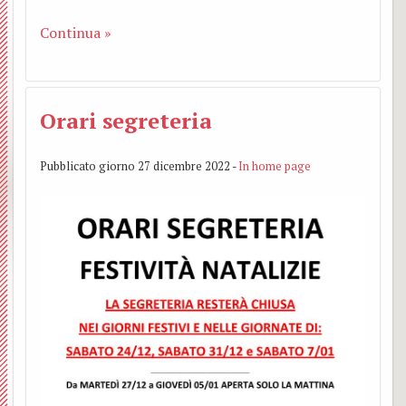
Addol
Continua »
Visita
dei
Orari segreteria
pasto
Pubblicato giorno 27 dicembre 2022 -
In home page